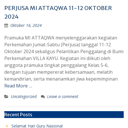
PERJUSA MI ATTAQWA 11-12 OKTOBER
2024
Oktober 16, 2024
Pramuka MI ATTAQWA menyelenggarakan kegiatan
Perkemahan Jumat-Sabtu (Perjusa) tanggal 11-12
Oktober 2024 sekaligus Pelantikan Penggalang di Bumi
Perkemahan VILLA KAYU. Kegiatan ini diikuti oleh
anggota pramuka tingkat penggalang Kelas 5-6,
dengan tujuan mempererat kebersamaan, melatih
kemandirian, serta menanamkan jiwa kepemimpinan
Read More …
Uncategorized
Leave a comment
Recent Posts
Selamat Hari Guru Nasional