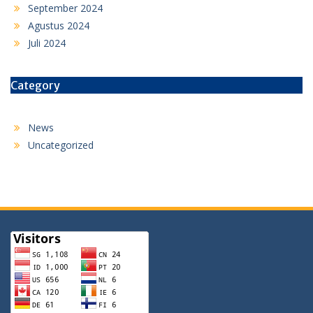
September 2024
Agustus 2024
Juli 2024
Category
News
Uncategorized