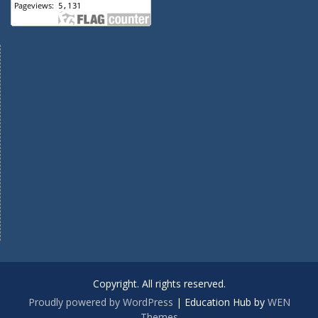
Copyright. All rights reserved.
Proudly powered by WordPress
|
Education Hub by
WEN
Themes