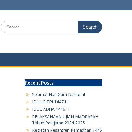
Search
for:
Recent Posts
Selamat Hari Guru Nasional
IDUL FITRI 1447 H
IDUL ADHA 1446 H
PELAKSANAAN UJIAN MADRASAH
Tahun Pelajaran 2024-2025
Kegiatan Pesantren Ramadhan 1446