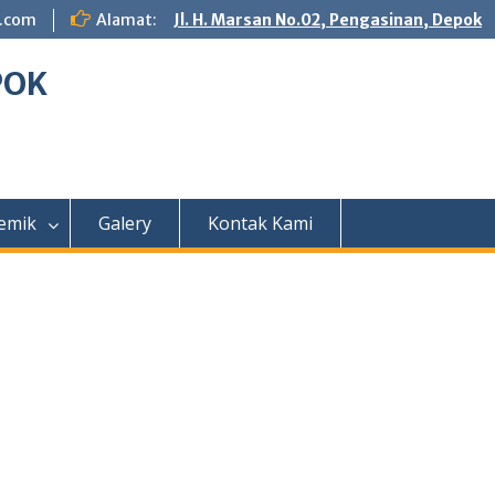
.com
Alamat:
Jl. H. Marsan No.02, Pengasinan, Depok
POK
emik
Galery
Kontak Kami