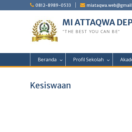
Skip
0812-8989-0533
miataqwa.web@gmail
to
content
MI ATTAQWA DE
"THE BEST YOU CAN BE"
Beranda
Profil Sekolah
Akad
Kesiswaan