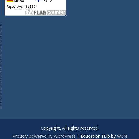
Copyright. All rights reserved.
Proudly powered by WordPress
|
Education Hub by
WEN